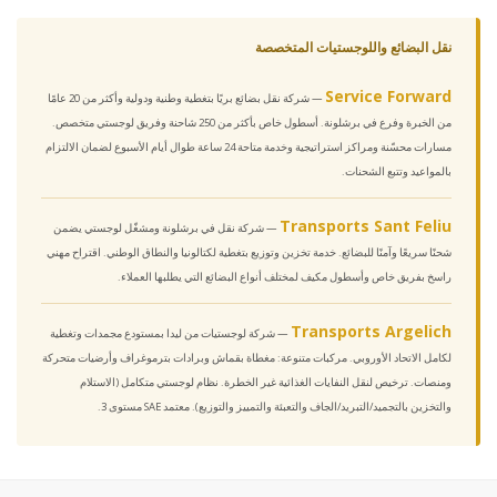
نقل البضائع واللوجستيات المتخصصة
Service Forward
— شركة نقل بضائع بريًا بتغطية وطنية ودولية وأكثر من 20 عامًا
من الخبرة وفرع في برشلونة. أسطول خاص بأكثر من 250 شاحنة وفريق لوجستي متخصص.
مسارات محسّنة ومراكز استراتيجية وخدمة متاحة 24 ساعة طوال أيام الأسبوع لضمان الالتزام
بالمواعيد وتتبع الشحنات.
Transports Sant Feliu
— شركة نقل في برشلونة ومشغّل لوجستي يضمن
شحنًا سريعًا وآمنًا للبضائع. خدمة تخزين وتوزيع بتغطية لكتالونيا والنطاق الوطني. اقتراح مهني
راسخ بفريق خاص وأسطول مكيف لمختلف أنواع البضائع التي يطلبها العملاء.
Transports Argelich
— شركة لوجستيات من ليدا بمستودع مجمدات وتغطية
لكامل الاتحاد الأوروبي. مركبات متنوعة: مغطاة بقماش وبرادات بترموغراف وأرضيات متحركة
ومنصات. ترخيص لنقل النفايات الغذائية غير الخطرة. نظام لوجستي متكامل (الاستلام
والتخزين بالتجميد/التبريد/الجاف والتعبئة والتمييز والتوزيع). معتمد SAE مستوى 3.