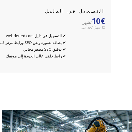
التسجيل في الدليل
10€
/شهر
12 شهرًا كحد أدنى
✔ التسجيل في دليل webdened.com
✔ بطاقة بصورة ونص SEO ورابط مرئي لمحركات البحث
✔ تدقيق SEO مصغر مجاني
✔ رابط خلفي عالي الجودة إلى موقعك