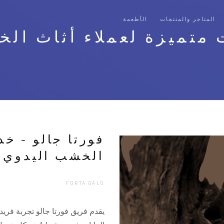
المتاجر والمنتجات
الأطعمة
 متميزة لعملاء أثاث ال
فورتا جالو - خد
الخشب اليدوي ا
FORTA GALO
يقدم فريق فورتا جالو تجربة فري