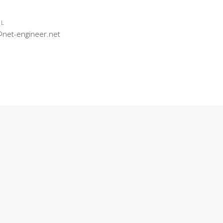
IL
@net-engineer.net