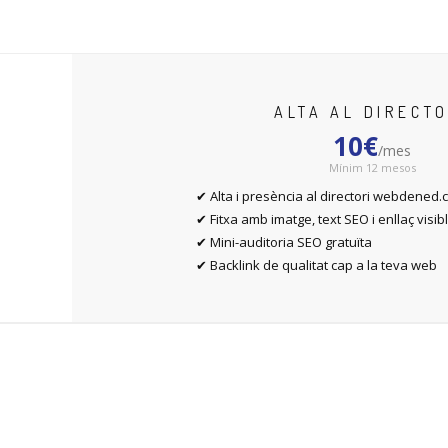
ALTA AL DIRECTO
10€
/mes
Mínim 12 mesos
✔ Alta i presència al directori webdened
✔ Fitxa amb imatge, text SEO i enllaç visi
✔ Mini-auditoria SEO gratuïta
✔ Backlink de qualitat cap a la teva web