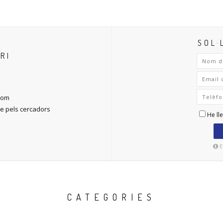
SOL·
RI
.com
ble pels cercadors
He lle
E
CATEGORIES