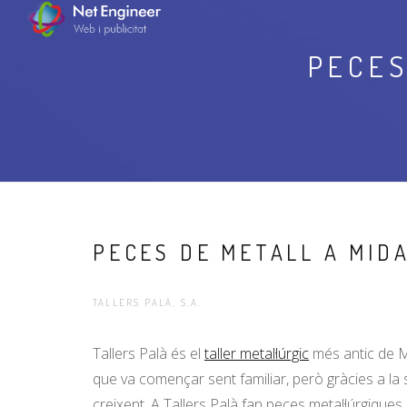
PECES
PECES DE METALL A MID
TALLERS PALÀ, S.A.
Tallers Palà és el
taller metal·lúrgic
més antic de Ma
que va començar sent familiar, però gràcies a la 
creixent. A Tallers Palà fan peces metal·lúrgiques