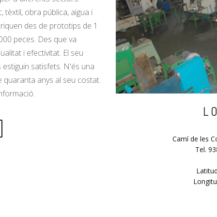
tèxtil, obra pública, aigua i
abriquen des de prototips de 1
1000 peces. Des que va
litat i efectivitat. El seu
s estiguin satisfets. N'és una
 quaranta anys al seu costat.
informació.
L
Camí de les C
Tel. 9
Latitu
Longitu