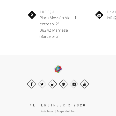
ADREÇA
EMA
Plaça Mossèn Vidal 1,
info
entresol 2ª
08242 Manresa
(Barcelona)
NET ENGINEER © 2026
Avís legal
|
Mapa del lloc