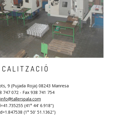
OCALITZACIÓ
ots, 9 (Pujada Roja) 08243 Manresa
38 747 072 - Fax 938 741 754
info@tallerspala.com
d=41.735255 (41° 44' 6.918")
d=1.847538 (1° 50' 51.1362")