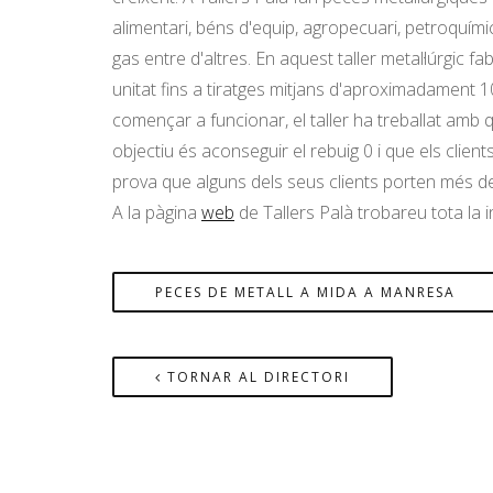
alimentari, béns d'equip, agropecuari, petroquímic, 
gas entre d'altres. En aquest taller metal·lúrgic f
unitat fins a tiratges mitjans d'aproximadament 
començar a funcionar, el taller ha treballat amb qua
objectiu és aconseguir el rebuig 0 i que els client
prova que alguns dels seus clients porten més de
A la pàgina
web
de Tallers Palà trobareu tota la 
PECES DE METALL A MIDA A MANRESA
TORNAR AL DIRECTORI