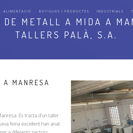
ALIMENTACIÓ
BOTIGUES I PRODUCTES
INDUSTRIALS
 DE METALL A MIDA A M
TALLERS PALÀ, S.A.
A A MANRESA
nresa. Es tracta d'un taller
seva feina excel·lent han anat
 per a diferents sectors: