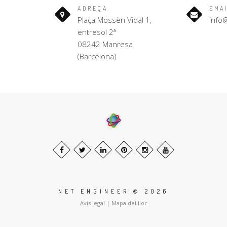
ADREÇA
EMA
Plaça Mossèn Vidal 1,
info
entresol 2ª
08242 Manresa
(Barcelona)
NET ENGINEER © 2026
Avís legal
|
Mapa del lloc