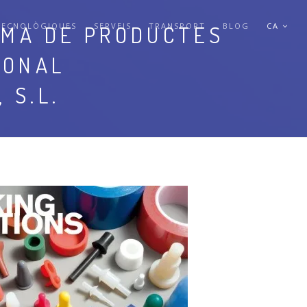
MMA DE PRODUCTES
TECNOLÒGIQUES
SERVEIS
TRANSPORT
BLOG
CA
IONAL
 S.L.