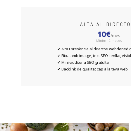
ALTA AL DIRECTO
10€
/mes
Mínim 12 mesos
✔ Alta i presència al directori webdened
✔ Fitxa amb imatge, text SEO i enllaç visi
✔ Mini-auditoria SEO gratuïta
✔ Backlink de qualitat cap a la teva web