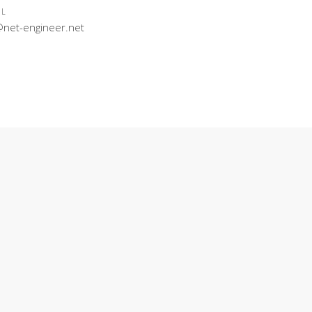
IL
@net-engineer.net