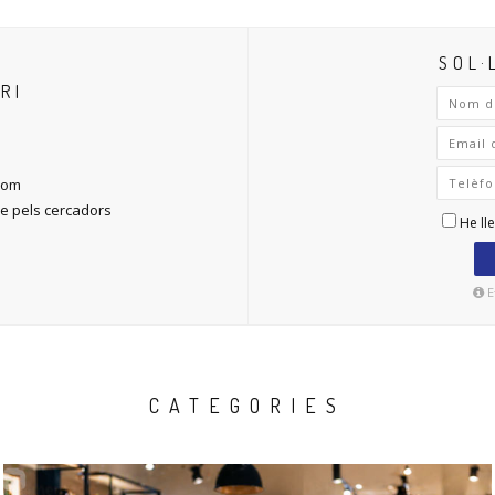
SOL·
RI
.com
ble pels cercadors
He lle
E
CATEGORIES