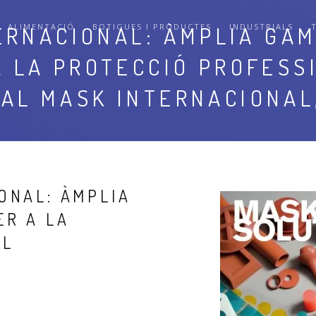
ERNACIONAL: ÀMPLIA GA
ALIMENTACIÓ
BOTIGUES I PRODUCTES
INDUSTRIALS
A LA PROTECCIÓ PROFESS
AL MASK INTERNACIONAL,
ONAL: ÀMPLIA
R A LA
AL