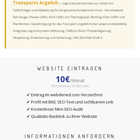
Transports Argelich
— Logistikunternehmen aus Lleida mit
Tiefkühllager und Abdeckung für die gesamte Europäische Union. Verschiedene
Fahrzeuge: Planen-LKWs, Kühl-LKWs mit Thermograph, Walking-Floor-LKWs und
Plattformen. Genehmigung für den Transport ungefährlicher Lebensmittelabfälle.
Integrales Logistiksystem (Abholung, Tiefkühl-/Kühl-/Trockenlagerung,
Verpackung, Etikettierung und Verteilung). SAE-Zertifikat Stufe 3.
WEBSITE EINTRAGEN
10€
/Monat
Mindestens 12 Monate
✔ Eintrag im webdened.com Verzeichnis
✔ Profil mit Bild, SEO-Text und sichtbarem Link
✔ Kostenloser Mini-SEO-Audit
✔ Qualitäts-Backlink zu Ihrer Website
INFORMATIONEN ANFORDERN