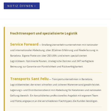
NOTIZ ÖFFNEN
Frachttransport und spezialisierte Logistik
Service Forward
— Straßengüterverkehrsunternehmen mit nationaler
und internationaler Abdeckung, über 20 Jahren Erfahrung und Niederlassung in
Barcelona. Eigene Flotte von über 250 LKWs und einem spezialisierten
Logistikteam. Optimierte Routen, strategische Zentren und 24/7 verfügbare
Betreuung zur Garantie von Pünktlichkeit und Rückverfolgbarkeit.
Transports Sant Feliu
— Transportunternehmen in Barcelona,
Logistikbetreiber, der einen schnellen und sicheren Warenversand gewährleistet.
Lagerungs- und Distributionsdienst mit Abdeckung für Katalonien und nationalen
Geltungsbereich. Ein konsolidiertes professionelles Angebot mit eigenem Team
und Flotte, angepasst an die verschiedenen Frachttypen, die Kunden benötigen.