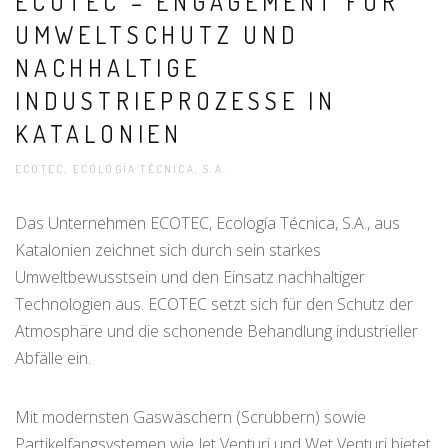
ECOTEC – ENGAGEMENT FÜR
UMWELTSCHUTZ UND
NACHHALTIGE
INDUSTRIEPROZESSE IN
KATALONIEN
ECOTEC, ECOLOGÍA TÉCNICA, S.A.
Das Unternehmen ECOTEC, Ecología Técnica, S.A., aus
Katalonien zeichnet sich durch sein starkes
Umweltbewusstsein und den Einsatz nachhaltiger
Technologien aus. ECOTEC setzt sich für den Schutz der
Atmosphäre und die schonende Behandlung industrieller
Abfälle ein.
Mit modernsten Gaswäschern (Scrubbern) sowie
Partikelfangsystemen wie Jet Venturi und Wet Venturi bietet