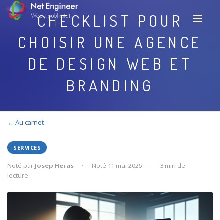
CHECKLIST POUR
CHOISIR UNE AGENCE
DE DESIGN WEB ET
BRANDING
← Au carnet
SERVICES
Noté par
Josep Heras
·
Noté 11 mai 2026
·
3 min de
lecture