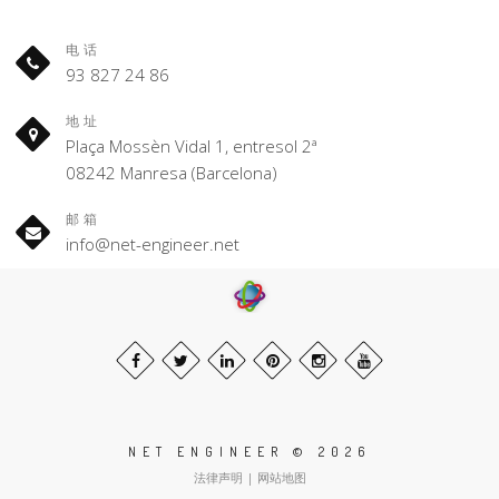
电话
93 827 24 86
地址
Plaça Mossèn Vidal 1, entresol 2ª
08242 Manresa (Barcelona)
邮箱
info@net-engineer.net
NET ENGINEER © 2026
法律声明
|
网站地图