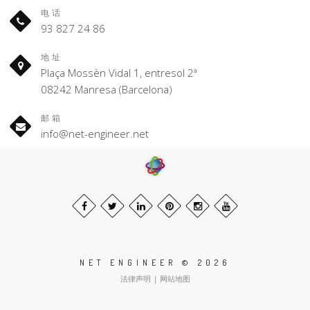
电话
93 827 24 86
地址
Plaça Mossèn Vidal 1, entresol 2ª
08242 Manresa (Barcelona)
邮箱
info@net-engineer.net
NET ENGINEER © 2026
法律声明
|
网站地图