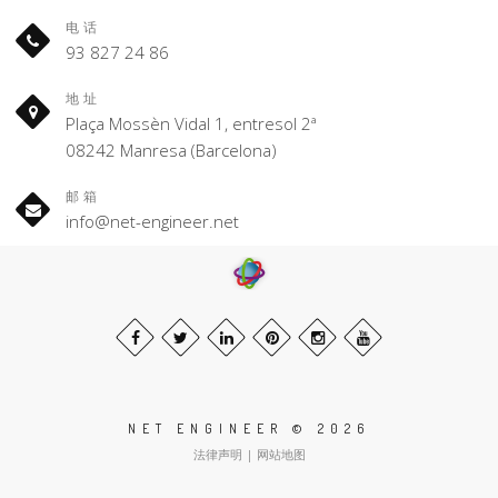
电话
93 827 24 86
地址
Plaça Mossèn Vidal 1, entresol 2ª
08242 Manresa (Barcelona)
邮箱
info@net-engineer.net
NET ENGINEER © 2026
法律声明
|
网站地图