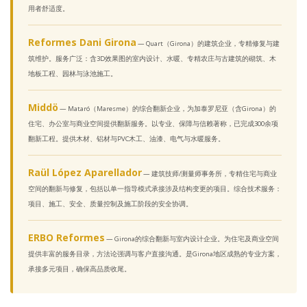
用者舒适度。
Reformes Dani Girona
— Quart（Girona）的建筑企业，专精修复与建
筑维护。服务广泛：含3D效果图的室内设计、水暖、专精农庄与古建筑的砌筑、木
地板工程、园林与泳池施工。
Middö
— Mataró（Maresme）的综合翻新企业，为加泰罗尼亚（含Girona）的
住宅、办公室与商业空间提供翻新服务。以专业、保障与信赖著称，已完成300余项
翻新工程。提供木材、铝材与PVC木工、油漆、电气与水暖服务。
Raül López Aparellador
— 建筑技师/测量师事务所，专精住宅与商业
空间的翻新与修复，包括以单一指导模式承接涉及结构变更的项目。综合技术服务：
项目、施工、安全、质量控制及施工阶段的安全协调。
ERBO Reformes
— Girona的综合翻新与室内设计企业。为住宅及商业空间
提供丰富的服务目录，方法论强调与客户直接沟通。是Girona地区成熟的专业方案，
承接多元项目，确保高品质收尾。