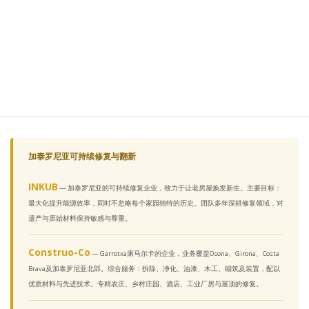
加泰罗尼亚可持续修复与翻新
INKUB
— 加泰罗尼亚的可持续修复企业，致力于让老房屋焕发新生。主要目标：
最大化提升能源效率，同时不忽略每个家园独特的历史。团队多年深耕修复领域，对
遗产与原始材料保持敏感与尊重。
Construo-Co
— Garrotxa康马尔卡的企业，业务覆盖Osona、Girona、Costa
Brava及加泰罗尼亚北部。综合服务：拆除、净化、油漆、木工、砌筑及装置，配以
优质材料与先进技术。专精农庄、乡村庄园、酒店、工业厂房与屋顶的修复。