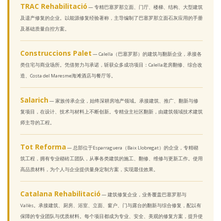
TRAC Rehabilitació
— 专精巴塞罗那立面、门厅、楼梯、结构、大型建筑
及遗产修复的企业。以能源修复经验著称，主导编制了巴塞罗那立面石灰应用的手册
及基础质量自控方案。
Construccions Palet
— Calella（巴塞罗那）的建筑与翻新企业，承接各
类住宅与商业场所。凭借努力与承诺，斩获众多成功项目：Calella老房翻修、综合改
造、Costa del Maresme海滩酒店与餐厅等。
Salarich
— 家族传承企业，始终深耕房地产领域。承接建筑、推广、翻新与修
复项目，在设计、技术与材料上不断创新。专精业主社区翻新，由建筑领域技术建筑
师主导的工程。
Tot Reforma
— 总部位于Esparraguera（Baix Llobregat）的企业，专精砌
筑工程，拥有专业砌砖工团队，从事各类建筑的施工、翻修、维修与更新工作。使用
高品质材料，为个人与企业提供量身定制方案，实现最佳效果。
Catalana Rehabilitació
— 建筑修复企业，业务覆盖巴塞罗那与
Vallès。承接建筑、厨房、浴室、立面、窗户、门与露台的翻新与综合修复，配以有
保障的专业团队与优质材料。每个项目都成为专业、安全、美观的修复方案，提升使