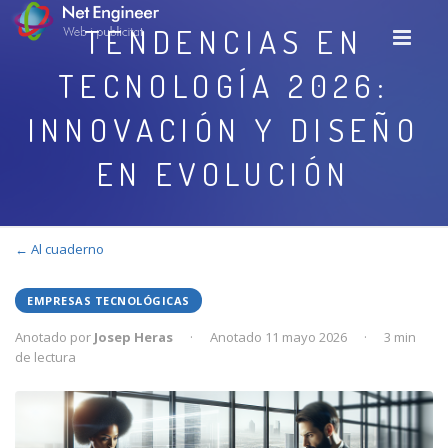
TENDENCIAS EN
TECNOLOGÍA 2026:
INNOVACIÓN Y DISEÑO
EN EVOLUCIÓN
← Al cuaderno
EMPRESAS TECNOLÓGICAS
Anotado por
Josep Heras
·
Anotado 11 mayo 2026
·
3 min
de lectura