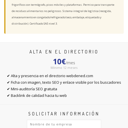
frigoríficos con termógrafo, pisos móviles y plataformas. Permiso para transporte
de residuos alimentarios no peligrosos. Sistema integral de logística (recogida,
almacenamiento en congelado/refrigerado/seco, embalaje, etiquetado y
distribución). Certificado SAE nivel 3.
ALTA EN EL DIRECTORIO
10€
/mes
Mínimo 12 meses
✔ Alta y presencia en el directorio webdened.com
✔ Ficha con imagen, texto SEO y enlace visible por los buscadores
✔ Mini-auditoría SEO gratuita
✔ Backlink de calidad hacia tu web
SOLICITAR INFORMACIÓN