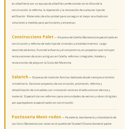
en albañilería con un equipo de albañiles profesionales en el oficio de la
construcción, la reforma, la reparación y la renovación de cualquier tipo de
edificación. Materiales de alta calidad para conseguir el mejor resultado con
soluciones a medida para particulares y empresas.
Construccions Palet
— Empresa de Calella (Barcelona) especializada en
construcción y reforma de todo tipo de viviendas y establecimientos. Largo
recorrido de éxitos, fruto del esfuerzo y el compromiso, en proyectos que incluyen
restauraciones de casas antiguas en Calella, reformas integrales, hoteles y
restaurantes de playa en la Costa del Maresme.
Salarich
— Empresa de tradición familiar dedicada desde siempre al ámbito
inmobiliario. Gestiona proyectos de construcción, promoción, reforma y
rehabilitación de inmuebles con innovación tanto en diseño como en técnica y
material. Especialistas en reformas para comunidades de vecinos y obras dirigidas
por aparejadores especializados en construcción.
Pastisseria Mont-rodon
— Pastelería, bombonería y chocolatería de
Les Corts (Barcelona) con raíces en el pueblo de Taradell (Osona) donde el padre