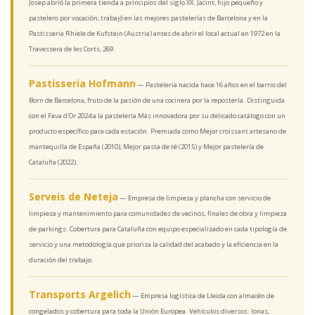
Josep abrió la primera tienda a principios del siglo XX. Jacint, hijo pequeño y
pastelero por vocación, trabajó en las mejores pastelerías de Barcelona y en la
Pastisseria Rhiele de Kufstein (Austria) antes de abrir el local actual en 1972 en la
Travessera de les Corts, 269.
Pastisseria Hofmann
— Pastelería nacida hace 16 años en el barrio del
Born de Barcelona, fruto de la pasión de una cocinera por la repostería. Distinguida
con el Fava d'Or 2024 a la pastelería Más innovadora por su delicado catálogo con un
producto específico para cada estación. Premiada como Mejor croissant artesano de
mantequilla de España (2010), Mejor pasta de té (2015) y Mejor pastelería de
Cataluña (2022).
Serveis de Neteja
— Empresa de limpieza y plancha con servicio de
limpieza y mantenimiento para comunidades de vecinos, finales de obra y limpieza
de parkings. Cobertura para Cataluña con equipo especializado en cada tipología de
servicio y una metodología que prioriza la calidad del acabado y la eficiencia en la
duración del trabajo.
Transports Argelich
— Empresa logística de Lleida con almacén de
congelados y cobertura para toda la Unión Europea. Vehículos diversos: lonas,