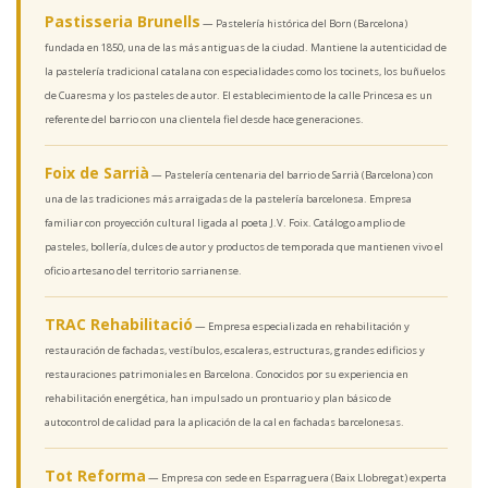
Pastisseria Brunells
— Pastelería histórica del Born (Barcelona)
fundada en 1850, una de las más antiguas de la ciudad. Mantiene la autenticidad de
la pastelería tradicional catalana con especialidades como los tocinets, los buñuelos
de Cuaresma y los pasteles de autor. El establecimiento de la calle Princesa es un
referente del barrio con una clientela fiel desde hace generaciones.
Foix de Sarrià
— Pastelería centenaria del barrio de Sarrià (Barcelona) con
una de las tradiciones más arraigadas de la pastelería barcelonesa. Empresa
familiar con proyección cultural ligada al poeta J.V. Foix. Catálogo amplio de
pasteles, bollería, dulces de autor y productos de temporada que mantienen vivo el
oficio artesano del territorio sarrianense.
TRAC Rehabilitació
— Empresa especializada en rehabilitación y
restauración de fachadas, vestíbulos, escaleras, estructuras, grandes edificios y
restauraciones patrimoniales en Barcelona. Conocidos por su experiencia en
rehabilitación energética, han impulsado un prontuario y plan básico de
autocontrol de calidad para la aplicación de la cal en fachadas barcelonesas.
Tot Reforma
— Empresa con sede en Esparraguera (Baix Llobregat) experta