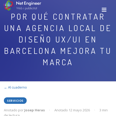
POR QUÉ CONTRATAR
UNA AGENCIA LOCAL DE
DISEÑO UX/UI EN
BARCELONA MEJORA TU
MARCA
← Al cuaderno
SERVICIOS
Anotado por
Josep Heras
·
Anotado 12 mayo 2026
·
3 min
de lectura